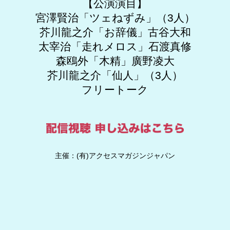
【公演演目】
宮澤賢治「ツェねずみ」（3人）
芥川龍之介「お辞儀」古谷大和
太宰治「走れメロス」石渡真修
森鴎外「木精」廣野凌大
芥川龍之介「仙人」（3人）
フリートーク
主催：(有)アクセスマガジンジャパン